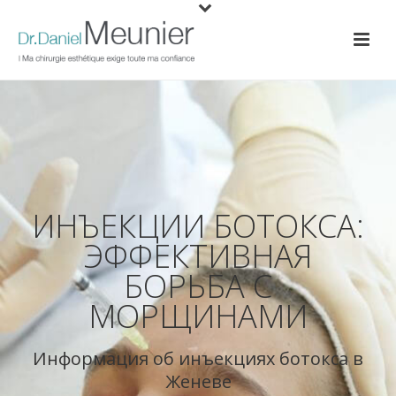
ИНЪЕКЦИИ БОТОКСА:
ЭФФЕКТИВНАЯ
БОРЬБА С
МОРЩИНАМИ
Информация об инъекциях ботокса в
Женеве