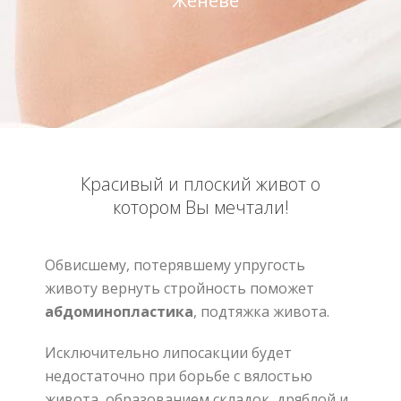
Женеве
Красивый и плоский живот о
котором Вы мечтали
!
Обвисшему
,
потерявшему упругость
животу вернуть стройность поможет
абдоминопластика
,
подтяжка живота
.
Исключительно липосакции будет
недостаточно при борьбе с вялостью
живота
,
образованием складок
,
дряблой и