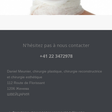
N'hésitez pas à nous contacter
+41 22 3472978
Daniel Meunier, chirurgie plastique, chirurgie reconstructrice
et chirurgie esthétique
112 Route de Florissant
1206 Женева
ШВЕЙЦАРИЯ