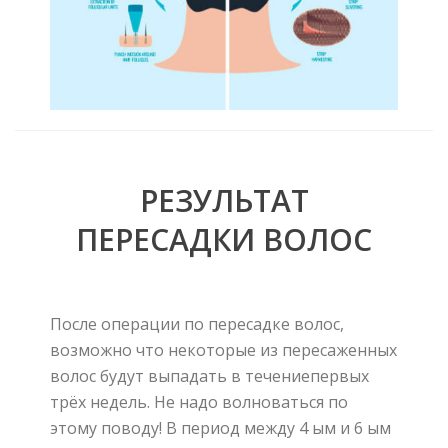
РЕЗУЛЬТАТ
ПЕРЕСАДКИ ВОЛОС
После
операции
по
пересадке
волос
,
возможно
что
некоторые
из
пересаженных
волос
будут
выпадать
в
течение
первых
трёх
недель
.
Не надо волноваться по
этому поводу
!
В
период
между
4
ым
и
6
ым