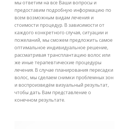
м
ы
ответи
м
на все Ваши вопросы и
предостави
м
подробную информацию по
всем
возможны
м
вид
ам
лечения
и
стоимости процедур.
В зависимости от
каждого конкретного случая
,
ситуации и
пожеланий
,
мы сможем предложить самое
оптимальное индивидуальное решение
,
рассматривая трансплантацию волос или
же иные терапевтические процедуры
лечения
.
В случае планирования пересадки
волос
,
мы сделаем снимки проблемных зон
и воспроизведём визуальный результат
,
чтобы дать Вам представление о
конечном результате.