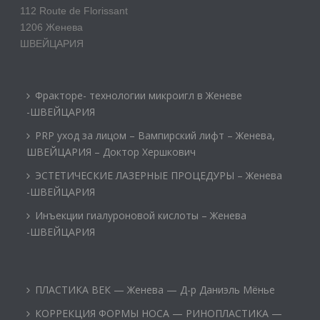
112 Route de Florissant
1206 Женева
ШВЕЙЦАРИЯ
Фракторе- технологии микроигл в Женеве
-ШВЕЙЦАРИЯ
PRP уход за лицом – Вампирский лифт – Женева,
ШВЕЙЦАРИЯ – Доктор Хершкович
ЭСТЕТИЧЕСКИЕ ЛАЗЕРНЫЕ ПРОЦЕДУРЫ – Женева
-ШВЕЙЦАРИЯ
Инъекции гиалуроновой кислоты – Женева
-ШВЕЙЦАРИЯ
ПЛАСТИКА ВЕК — Женева — Д-р Даниэль Мёнье
КОРРЕКЦИЯ ФОРМЫ НОСА — РИНОПЛАСТИКА —