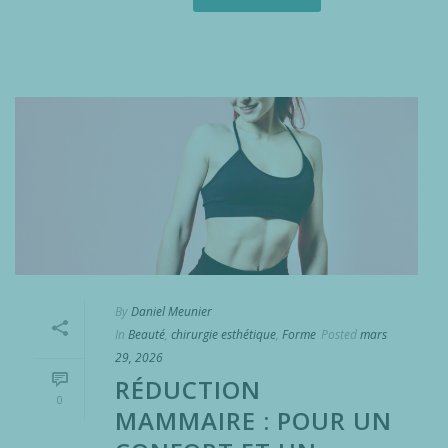
By
Daniel Meunier
In
Beauté
,
chirurgie esthétique
,
Forme
Posted
mars
29, 2026
RÉDUCTION
0
MAMMAIRE : POUR UN