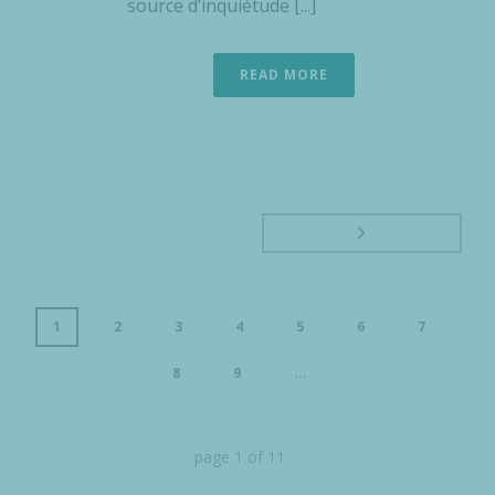
source d’inquiétude [...]
READ MORE
1
2
3
4
5
6
7
8
9
...
page
1
of
11