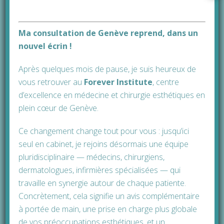
ADIEU, PAUPIÈRES
LOURDES!
0
Ma consultation de Genève reprend, dans un
COMPRENDRE LA
nouvel écrin !
BLÉPHAROPLASTIE ET
Après quelques mois de pause, je suis heureux de
SES BÉNÉFICES
vous retrouver au
Forever Institute
, cen
tre
Le regard est le premier élément que
d’excellence en médecine et chirurgie esthétiques en
l’on remarque dans un visage.
plein cœur de Genève.
Pourtant, avec les années, il peut
Ce changement change tout pour vous : jusqu’ici
perdre en éclat et en dynamisme. Des
seul en cabinet, je rejoins désormais une équipe
paupières lourdes ou l’apparition de
pluridisciplinaire — médecins, chirurgiens,
poches sous les [...]
dermatologues, infirmières spécialisées — qui
travaille en synergie autour de chaque patiente.
READ MORE
Concrètement, cela signifie un avis complémentaire
à portée de main, une prise en charge plus globale
de vos préoccupations esthétiques, et un