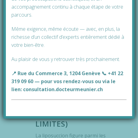
accompagnement continu à chaque étape de votre
parcours.
Même exigence, même écoute — avec, en plus, la
richesse d’un collectif d’experts entièrement dédié à
votre bien-être.
Au plaisir de vous y retrouver très prochainement.
📍 Rue du Commerce 3, 1204 Genève 📞 +41 22
By
Daniel Meunier
In
Beauté
,
chirurgie esthétique
319 09 60 — pour vos rendez-vous ou via le
Posted
août 27, 2025
lien:
consultation.docteurmeunier.ch
LIPOSUCCION : CE
QU’ELLE PERMET
0
VRAIMENT (ET SES
LIMITES)
La liposuccion figure parmi les