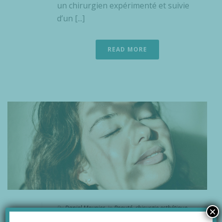
un chirurgien expérimenté et suivie
d’un [...]
READ MORE
By
Daniel Meunier
In
Beauté
,
chirurgie esthétique
×
Posted
février 8, 2026