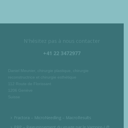
N'hésitez pas à nous contacter
+41 22 3472977
Daniel Meunier, chirurgie plastique, chirurgie
reconstructrice et chirurgie esthétique
112 Route de Florissant
1206 Genève
Suisse
Fractora – MicroNeedling – MacroResults
PRP – Rajeunissement du visage par le Vampire-Lift