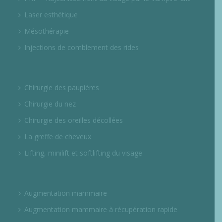
Laser esthétique
Mésothérapie
Injections de comblement des rides
Chirurgie des paupières
Chirurgie du nez
Chirurgie des oreilles décollées
La greffe de cheveux
Lifting, minilift et softlifting du visage
Augmentation mammaire
Augmentation mammaire à récupération rapide