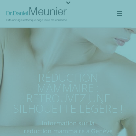
RÉDUCTION
MAMMAIRE :
RETROUVEZ UNE
SILHOUETTE LÉGÈRE !
Information sur la
réduction mammaire à Genève