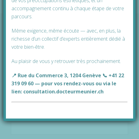
de vos préoccupations esthétiques, et un
accompagnement continu à chaque étape de votre
parcours.
Même exigence, même écoute — avec, en plus, la
richesse d’un collectif d’experts entièrement dédié à
votre bien-être.
Vous désirez prendre rendez-vous ?
Vous n’avez pas trouvé la réponse à la
Au plaisir de vous y retrouver très prochainement.
question qui vous préoccupe ?
📍 Rue du Commerce 3, 1204 Genève 📞 +41 22
319 09 60 — pour vos rendez-vous ou via le
Pour ne pas remettre mes questions de beauté
lien:
consultation.docteurmeunier.ch
toujours à plus tard, merci de me rappeler sur base des
données ci-dessous.
Votre nom
*