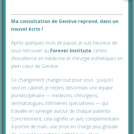
La réduction mammaire en résumé
Ma consultation de Genève reprend, dans un
nouvel écrin !
Durée de l’intervention
2-3 Heures
Après quelques mois de pause, je suis heureux de
vous retrouver au
Type d’anesthésie
Forever Institute
Anesthésie générale
, cen
tre
d’excellence en médecine et chirurgie esthétiques en
Durée du séjour
1 – 2 jour(s)
plein cœur de Genève.
Invalidité post opératoire
10 jours
Ce changement change tout pour vous : jusqu’ici
seul en cabinet, je rejoins désormais une équipe
pluridisciplinaire — médecins, chirurgiens,
dermatologues, infirmières spécialisées — qui
travaille en synergie autour de chaque patiente.
Prendre rendez-vous avec
Concrètement, cela signifie un avis complémentaire
le Docteur Daniel Meunier,
chirurgie esthétique et
à portée de main, une prise en charge plus globale
réparatrice via son agenda
en-ligne