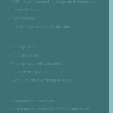
PRP – Rajeunissement du visage par le Vampire-Lift
Laser esthétique
Mésothérapie
Injections de comblement des rides
Chirurgie des paupières
Chirurgie du nez
Chirurgie des oreilles décollées
La greffe de cheveux
Lifting, minilift et softlifting du visage
Augmentation mammaire
Augmentation mammaire à récupération rapide