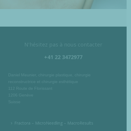
N'hésitez pas à nous contacter
+41 22 3472977
Daniel Meunier, chirurgie plastique, chirurgie
reconstructrice et chirurgie esthétique
112 Route de Florissant
1206 Genève
Suisse
Fractora – MicroNeedling – MacroResults