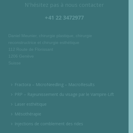
N'hésitez pas à nous contacter
+41 22 3472977
Daniel Meunier, chirurgie plastique, chirurgie
reconstructrice et chirurgie esthétique
112 Route de Florissant
1206 Genève
Suisse
Fractora – MicroNeedling – MacroResults
PRP – Rajeunissement du visage par le Vampire-Lift
Laser esthétique
Mésothérapie
Injections de comblement des rides