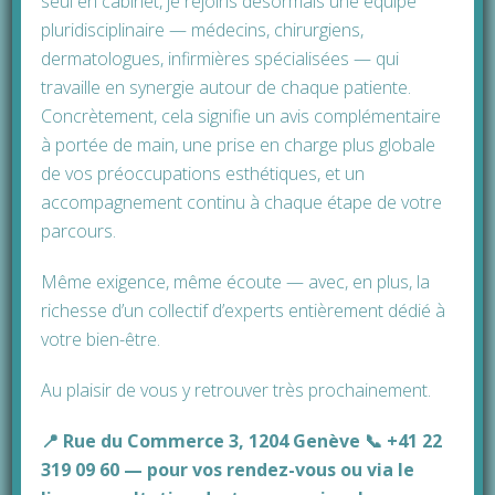
seul en cabinet, je rejoins désormais une équipe
est posé. On vous conseillera de porter durant
pluridisciplinaire — médecins, chirurgiens,
les deux premiers mois qui suivent votre
dermatologues, infirmières spécialisées — qui
réduction mammaire un
soutien-gorge
qui
travaille en synergie autour de chaque patiente.
maintient bien la poitrine.
Concrètement, cela signifie un avis complémentaire
à portée de main, une prise en charge plus globale
Après une réduction mammaire, le sein reste
de vos préoccupations esthétiques, et un
naturel c’est-à-dire qu’il reste sensible aux
accompagnement continu à chaque étape de votre
variations hormonales et qu’il permet, si
parcours.
nécessaire, un allaitement éventuel.
Même exigence, même écoute — avec, en plus, la
Côté esthétique, vous pourrez juger du
richesse d’un collectif d’experts entièrement dédié à
résultat de votre réduction mammaire à partir
votre bien-être.
d’un an après l’intervention. Il faut donc
pendant ce temps-là de la patience et rester
Au plaisir de vous y retrouver très prochainement.
attentive à la cicatrisation pour qu’elle soit
aussi discrète que possible.
📍 Rue du Commerce 3, 1204 Genève 📞 +41 22
319 09 60 — pour vos rendez-vous ou via le