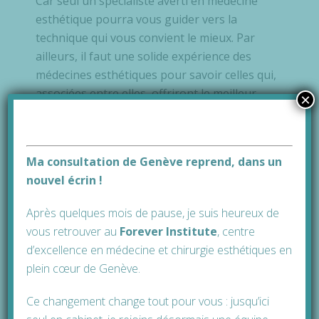
Car seul un spécialiste averti en médecine
esthétique pourra vous guider vers la
technique qui vous convient le mieux. Par
ailleurs, il faut une solide expérience des
médecines esthétiques pour savoir celles qui,
associées entre elles, offriront le meilleur
×
résultat. Enfin, la main d’un médecin
esthétique solidement formé et expérimenté
est irremplaçable pour que son geste
Ma consultation de Genève reprend, dans un
rencontre au mieux vos attentes.
nouvel écrin !
Après quelques mois de pause, je suis heureux de
Le résultat de votre
vous retrouver au
Forever Institute
, cen
tre
reconstruction mammaire
d’excellence en médecine et chirurgie esthétiques en
plein cœur de Genève.
A l’issue de votre réduction mammaire, un
Ce changement change tout pour vous : jusqu’ici
pansement modelant légèrement compressif