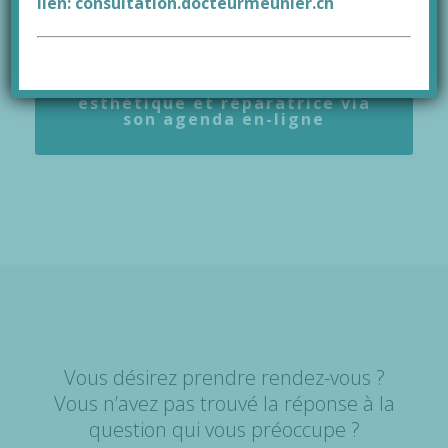
lien:
consultation.docteurmeunier.ch
Vous souhaitez prendre
rendez-vous avec le Docteur
Daniel Meunier, chirurgie
esthétique et réparatrice via
son agenda en-ligne
Vous désirez prendre rendez-vous ?
Vous n’avez pas trouvé la réponse à la
question qui vous préoccupe ?