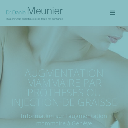
AUGMENTATION
MAMMAIRE PAR
PROTHÈSES OU
INJECTION DE GRAISSE
Information sur l’augmentation
mammaire à Genève