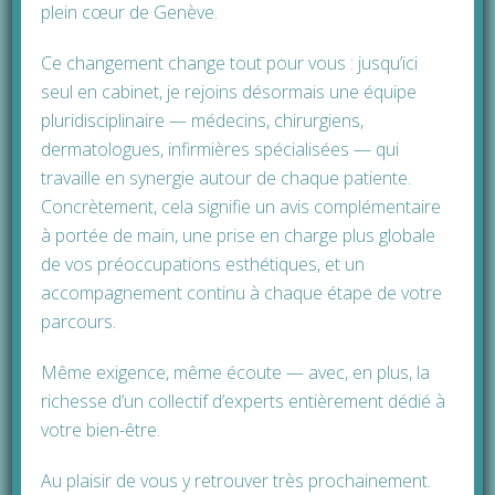
plein cœur de Genève.
l’intervention
Ce changement change tout pour vous : jusqu’ici
Type
Anesthésie locale avec sédation
seul en cabinet, je rejoins désormais une équipe
d’anesthésie
ou Anesthésie générale
pluridisciplinaire — médecins, chirurgiens,
Durée du
One-day
dermatologues, infirmières spécialisées — qui
séjour
travaille en synergie autour de chaque patiente.
Concrètement, cela signifie un avis complémentaire
Invalidité
5 jours
à portée de main, une prise en charge plus globale
post
de vos préoccupations esthétiques, et un
opératoire
accompagnement continu à chaque étape de votre
parcours.
Même exigence, même écoute — avec, en plus, la
richesse d’un collectif d’experts entièrement dédié à
Prendre rendez-vous avec
le Docteur Daniel Meunier,
votre bien-être.
chirurgie esthétique et
réparatrice via son agenda
en-ligne
Au plaisir de vous y retrouver très prochainement.