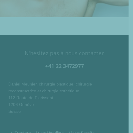
N'hésitez pas à nous contacter
+41 22 3472977
Daniel Meunier, chirurgie plastique, chirurgie
reconstructrice et chirurgie esthétique
112 Route de Florissant
1206 Genève
Suisse
Fractora – MicroNeedling – MacroResults