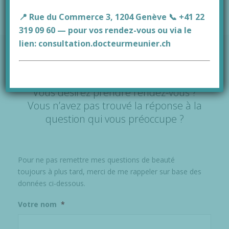
📍 Rue du Commerce 3, 1204 Genève 📞 +41 22
319 09 60 — pour vos rendez-vous ou via le
lien:
consultation.docteurmeunier.ch
Vous désirez prendre rendez-vous ?
Vous n’avez pas trouvé la réponse à la
question qui vous préoccupe ?
Pour ne pas remettre mes questions de beauté
toujours à plus tard, merci de me rappeler sur base des
données ci-dessous.
Votre nom
*