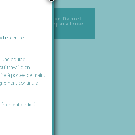
vous avec le Docteur Daniel
ie esthétique et réparatrice
n agenda en-ligne
tute
, cen
tre
s une équipe
ui travaille en
ire à portée de main,
agnement continu à
tièrement dédié à