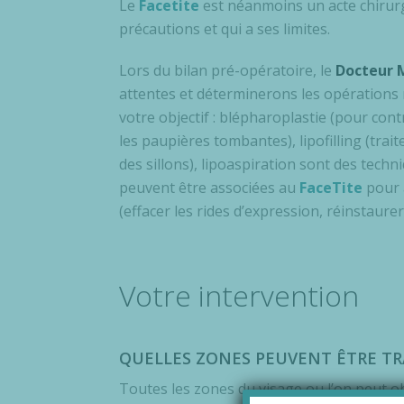
Le
Facetite
est néanmoins un acte chirur
précautions et qui a ses limites.
Lors du bilan pré-opératoire, le
Docteur 
attentes et déterminerons les opérations 
votre objectif : blépharoplastie (pour cont
les paupières tombantes), lipofilling (trai
des sillons), lipoaspiration sont des tech
peuvent être associées au
FaceTite
pour a
(effacer les rides d’expression, réinstaurer l
Votre intervention
QUELLES ZONES PEUVENT ÊTRE TR
Toutes les zones du visage ou l’on peut 