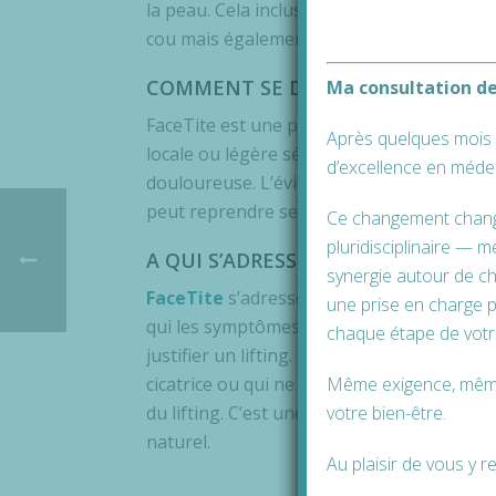
la peau. Cela inclus les bajoues, l‘ovale du
cou mais également des pommettes.
COMMENT SE DÉROULE LA PROCÉD
Ma consultation de
FaceTite est une procédure mini-invasive 
Après quelques mois 
locale ou légère sédation. Elle dure de 45 
d’excellence en médec
douloureuse. L’éviction sociale est de très
peut reprendre ses activités très rapideme
Ce changement change 
pluridisciplinaire — m
A QUI S’ADRESSE LE FACETITE ?
synergie autour de ch
FaceTite
s’adresse à toute les patientes 
une prise en charge 
qui les symptômes de vieillissement sont 
chaque étape de votr
justifier un lifting. Il s’adresse également 
Même exigence, même é
cicatrice ou qui ne peuvent se résoudre à l
votre bien-être.
du lifting. C’est une procédure moins trau
naturel.
Au plaisir de vous y 