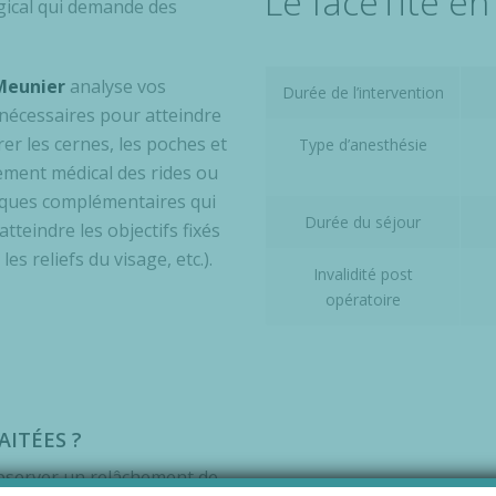
Le faceTite e
gical qui demande des
Meunier
analyse vos
Durée de l’intervention
nécessaires pour atteindre
rer les cernes, les poches et
Type d’anesthésie
tement médical des rides ou
niques complémentaires qui
Durée du séjour
tteindre les objectifs fixés
es reliefs du visage, etc.).
Invalidité post
opératoire
AITÉES ?
observer un relâchement de