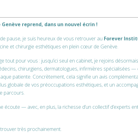
 visage, le relâchement du
Prendre rendez-
URE ?
Meunier, chirurg
 Genève reprend, dans un nouvel écrin !
via so
réalisée sous anesthésie
de pause, je suis heureux de vous retrouver au
Forever Insti
à 60 minutes et est peu
ine et chirurgie esthétiques en plein cœur de Genève.
 courte durée et la patiente
nt.
tout pour vous : jusqu’ici seul en cabinet, je rejoins désormai
édecins, chirurgiens, dermatologues, infirmières spécialisées — q
aque patiente. Concrètement, cela signifie un avis complémenta
qui sont trop jeune ou chez
plus globale de vos préoccupations esthétiques, et un accomp
trop légers que pour
e parcours.
à celles qui ne veulent pas de
coute — avec, en plus, la richesse d’un collectif d’experts en
’éviction sociale plus longue
matique avec un résultat
retrouver très prochainement.