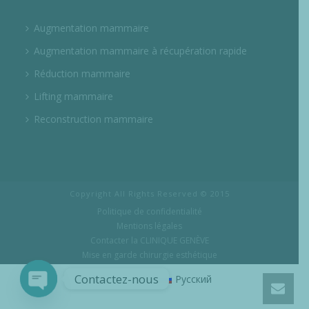
Augmentation mammaire
Augmentation mammaire à récupération rapide
Réduction mammaire
Lifting mammaire
Reconstruction mammaire
Copyright All Rights Reserved © 2015
Politique de confidentialité
Mentions légales
Contacter la CLINIQUE GENÈVE
Mise en garde chirurgie esthétique
Contactez-nous
Français
Русский
Open