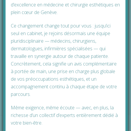
Votre nom
d’excellence en médecine et chirurgie esthétiques en
*
plein cœur de Genève.
Ce changement change tout pour vous : jusqu’ici
Téléphone / Mobile
*
seul en cabinet, je rejoins désormais une équipe
pluridisciplinaire — médecins, chirurgiens,
dermatologues, infirmières spécialisées — qui
travaille en synergie autour de chaque patiente.
Je souhaite être contacté(e) :
*
Concrètement, cela signifie un avis complémentaire
à portée de main, une prise en charge plus globale
de vos préoccupations esthétiques, et un
accompagnement continu à chaque étape de votre
parcours.
Même exigence, même écoute — avec, en plus, la
richesse d’un collectif d’experts entièrement dédié à
votre bien-être.