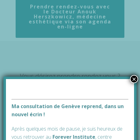
Prendre rendez-vous avec
le Docteur Anouk
Herszkowicz, médecine
esthétique via son agenda
en-ligne
Vous désirez prendre rendez-vous ?
×
Vous n’avez pas trouvé la réponse à la
question qui vous préoccupe ?
Ma consultation de Genève reprend, dans un
nouvel écrin !
Pour ne pas remettre mes questions de beauté
toujours à plus tard, merci de me rappeler sur base des
Après quelques mois de pause, je suis heureux de
données ci-dessous.
vous retrouver au
Forever Institute
, cen
tre