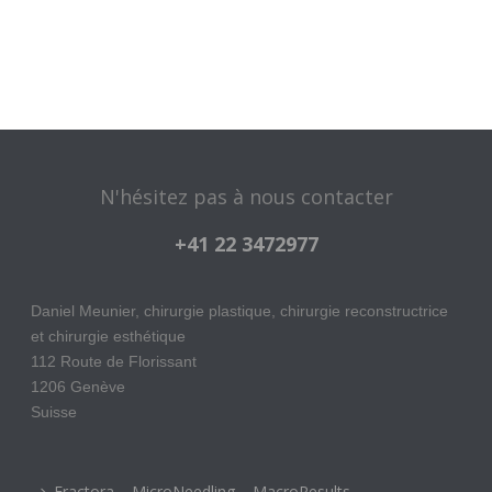
N'hésitez pas à nous contacter
+41 22 3472977
Daniel Meunier, chirurgie plastique, chirurgie reconstructrice
et chirurgie esthétique
112 Route de Florissant
1206 Genève
Suisse
Fractora – MicroNeedling – MacroResults