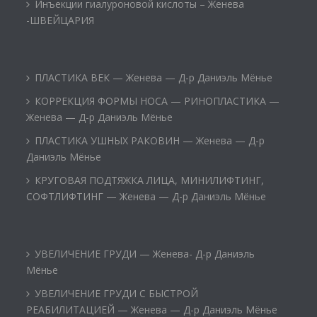
Инъекции гиалуроновой кислоты – Женева
-ШВЕЙЦАРИЯ
ПЛАСТИКА ВЕК — Женева — Д-р Даниэль Мёнье
КОРРЕКЦИЯ ФОРМЫ НОСА — РИНОПЛАСТИКА —
Женева — Д-р Даниэль Мёнье
ПЛАСТИКА УШНЫХ РАКОВИН — Женева — Д-р
Даниэль Мёнье
КРУГОВАЯ ПОДТЯЖКА ЛИЦА, МИНИЛИФТИНГ,
СОФТЛИФТИНГ — Женева — Д-р Даниэль Мёнье
УВЕЛИЧЕНИЕ ГРУДИ — Женева- Д-р Даниэль
Мёнье
УВЕЛИЧЕНИЕ ГРУДИ С БЫСТРОЙ
РЕАБИЛИТАЦИЕЙ — Женева — Д-р Даниэль Мёнье