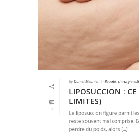
By
Daniel Meunier
In
Beauté
,
chirurgie es
LIPOSUCCION : CE
LIMITES)
0
La liposuccion figure parmi le
reste souvent mal comprise. B
perdre du poids, alors [...]