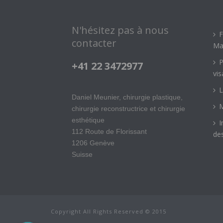
N'hésitez pas à nous
F
contacter
Ma
P
+41 22 3472977
vis
L
Daniel Meunier, chirurgie plastique,
M
chirurgie reconstructrice et chirurgie
esthétique
I
112 Route de Florissant
des
1206 Genève
Suisse
Copyright All Rights Reserved © 2015