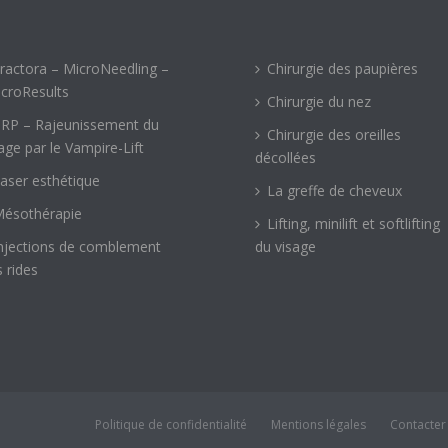
ractora – MicroNeedling –
Chirurgie des paupières
croResults
Chirurgie du nez
RP – Rajeunissement du
Chirurgie des oreilles
age par le Vampire-Lift
décollées
aser esthétique
La greffe de cheveux
ésothérapie
Lifting, minilift et softlifting
njections de comblement
du visage
 rides
Politique de confidentialité
Mentions légales
Contacter