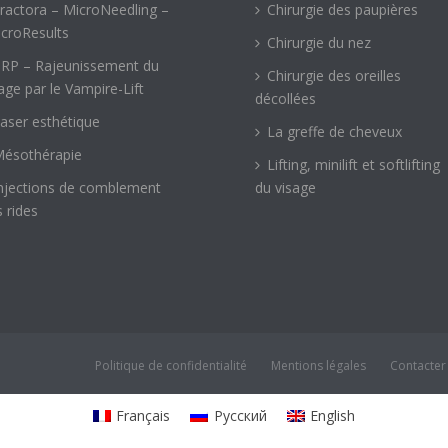
ractora – MicroNeedling –
Chirurgie des paupières
croResults
Chirurgie du nez
RP – Rajeunissement du
Chirurgie des oreilles
age par le Vampire-Lift
décollées
aser esthétique
La greffe de cheveux
ésothérapie
Lifting, minilift et softlifting
njections de comblement
du visage
 rides
Politique de confidentialité
Mentions légales
Contacter
Français
Русский
English