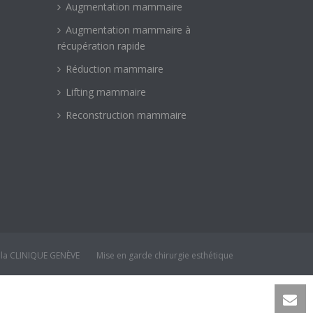
Augmentation mammaire
Augmentation mammaire à
récupération rapide
Réduction mammaire
Lifting mammaire
Reconstruction mammaire
 la CLINIQUE GENÈVE
Mise en garde chirurgie esthétique