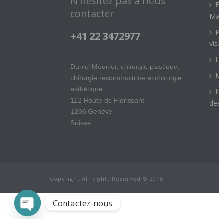
N'hésitez pas à nous
F
contacter
Ma
P
+41 22 3472977
vis
L
Daniel Meunier, chirurgie plastique,
M
chirurgie reconstructrice et chirurgie
esthétique
I
112 Route de Florissant
des
1206 Genève
Suisse
Copyright All Rights Reserved © 2015
Contactez-nous