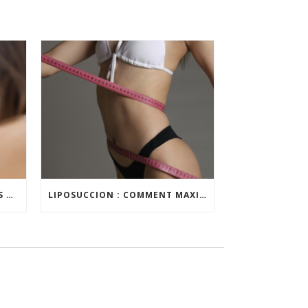
ATTÉNUER DURABLEMENT LES CERNES ET LES POCHES SOUS LES YEUX
LIPOSUCCION : COMMENT MAXIMISER SES RÉSULTATS ?