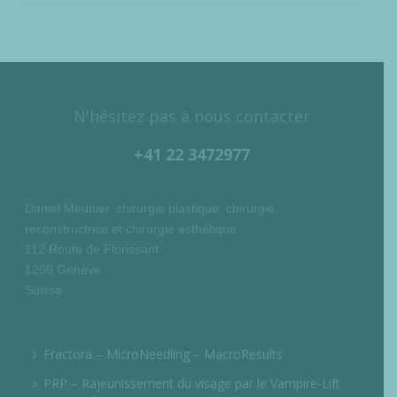
N'hésitez pas à nous contacter
+41 22 3472977
Daniel Meunier, chirurgie plastique, chirurgie
reconstructrice et chirurgie esthétique
112 Route de Florissant
1206 Genève
Suisse
Fractora – MicroNeedling – MacroResults
PRP – Rajeunissement du visage par le Vampire-Lift