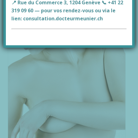
RECONSTRUCTION MAMMAIRE – DOCTEUR
📍 Rue du Commerce 3, 1204 Genève 📞 +41 22
DANIEL MEUNIER – GENÈVE
319 09 60 — pour vos rendez-vous ou via le
CHIRURGIE ESTHÉTIQUE DE LA POITRINE
,
CHIRURGIE-
lien:
consultation.docteurmeunier.ch
ESTHÉTIQUE