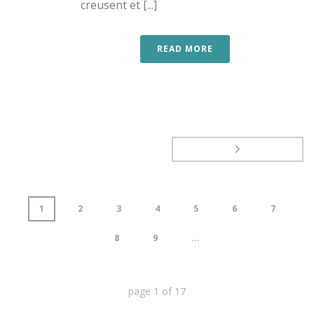
creusent et [...]
READ MORE
1
2
3
4
5
6
7
8
9
...
page
1
of
17