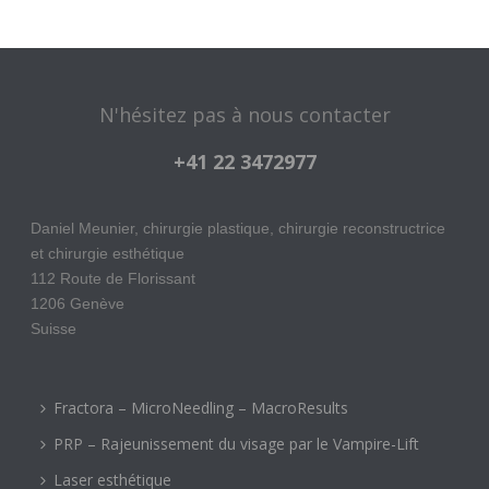
N'hésitez pas à nous contacter
+41 22 3472977
Daniel Meunier, chirurgie plastique, chirurgie reconstructrice
et chirurgie esthétique
112 Route de Florissant
1206 Genève
Suisse
Fractora – MicroNeedling – MacroResults
PRP – Rajeunissement du visage par le Vampire-Lift
Laser esthétique