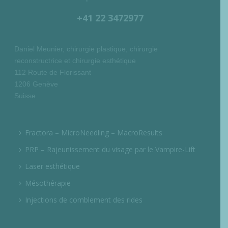
+41 22 3472977
Daniel Meunier, chirurgie plastique, chirurgie
reconstructrice et chirurgie esthétique
112 Route de Florissant
1206 Genève
Suisse
Fractora – MicroNeedling – MacroResults
PRP – Rajeunissement du visage par le Vampire-Lift
Laser esthétique
Mésothérapie
Injections de comblement des rides