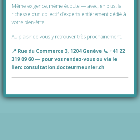
transparence.
Même exigence, même écoute — avec, en plus, la
richesse d’un collectif d’experts entièrement dédié à
votre bien-être.
Si votre greffe des cheveux à l’étranger remet
en question l’une de ces interrogations, peut-
Au plaisir de vous y retrouver très prochainement.
être devriez-vous reconsidérer le lieu de votre
opération : ne placez pas votre santé entre les
📍 Rue du Commerce 3, 1204 Genève 📞 +41 22
mains de praticiens peu expérimentés et
319 09 60 — pour vos rendez-vous ou via le
privilégiez toujours une clinique à la
lien:
consultation.docteurmeunier.ch
réputation solide, oeuvrant en toute
transparence et avec le plus grand
professionnalisme.