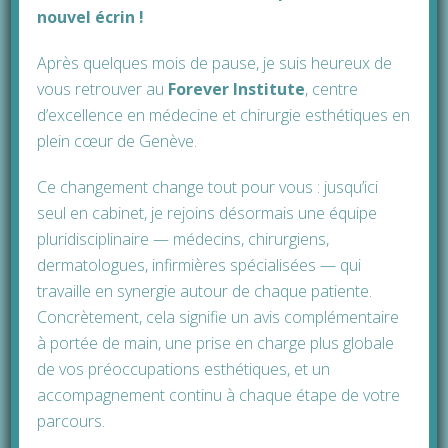
procèdent à des subdivisions que dans des
nouvel écrin !
circonstances particulières (en cas de déficit de
Après quelques mois de pause, je suis heureux de
greffes), avec votre accord après lecture de
vous retrouver au
Forever Institute
, cen
tre
votre audit opératoire.
d’excellence en médecine et chirurgie esthétiques en
plein cœur de Genève.
Puis-je disposer d’un audit de
l’opération détaillé avant
Ce changement change tout pour vous : jusqu’ici
l’intervention ?
seul en cabinet, je rejoins désormais une équipe
pluridisciplinaire — médecins, chirurgiens,
dermatologues, infirmières spécialisées — qui
Cet audit peut être absent lors d’opérations à
travaille en synergie autour de chaque patiente.
l’étranger. Il nécessite effectivement
Concrètement, cela signifie un avis complémentaire
beaucoup de temps mais reste indispensable
à portée de main, une prise en charge plus globale
pour conscientiser le client et lui décrire, aussi
de vos préoccupations esthétiques, et un
précisément que possible, l’opération
accompagnement continu à chaque étape de votre
chirurgicale dont il fera l’objet. Ainsi,
parcours.
l’intervention pourra avoir lieu en toute