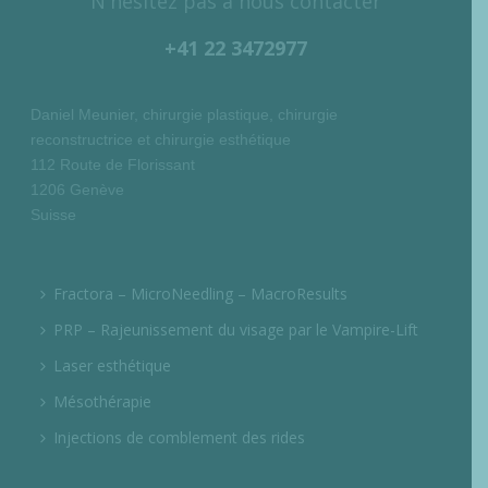
N'hésitez pas à nous contacter
+41 22 3472977
Daniel Meunier, chirurgie plastique, chirurgie
reconstructrice et chirurgie esthétique
112 Route de Florissant
1206 Genève
Suisse
Fractora – MicroNeedling – MacroResults
PRP – Rajeunissement du visage par le Vampire-Lift
Laser esthétique
Mésothérapie
Injections de comblement des rides